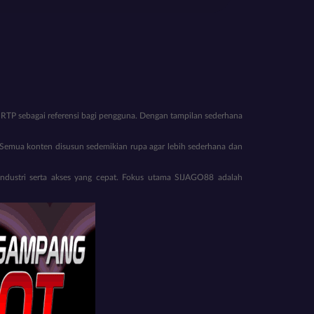
 RTP sebagai referensi bagi pengguna. Dengan tampilan sederhana
. Semua konten disusun sedemikian rupa agar lebih sederhana dan
ndustri serta akses yang cepat. Fokus utama SIJAGO88 adalah