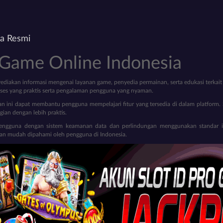
ia Resmi
 Game Online Indonesia
iakan informasi mengenai layanan game, penyedia permainan, serta edukasi terkait
es yang praktis serta pengalaman pengguna yang nyaman.
an ini dapat membantu pengguna mempelajari fitur yang tersedia di dalam platform
ian dengan lebih praktis.
 pengguna dengan sistem keamanan data dan perlindungan menggunakan standar i
dan mudah dipahami oleh pengguna di Indonesia.