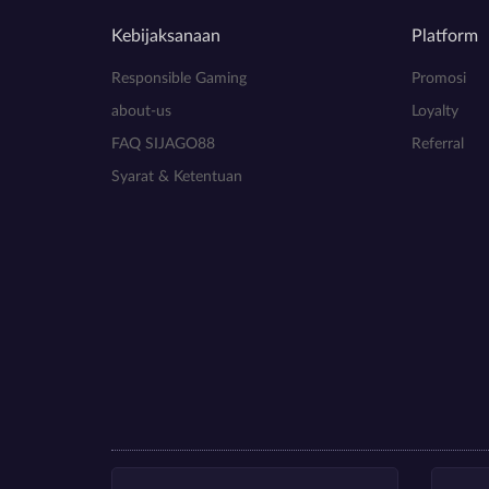
Kebijaksanaan
Platform
Responsible Gaming
Promosi
about-us
Loyalty
FAQ SIJAGO88
Referral
Syarat & Ketentuan