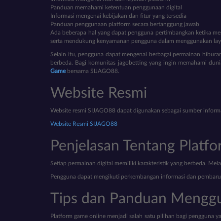
Panduan memahami ketentuan penggunaan digital
Informasi mengenai kebijakan dan fitur yang tersedia
Panduan penggunaan platform secara bertanggung jawab
Ada beberapa hal yang dapat pengguna pertimbangkan ketika menc
serta mendukung kenyamanan pengguna dalam menggunakan layan
Selain itu, pengguna dapat mengenal berbagai permainan hiburan d
berbeda. Bagi komunitas jagobetting yang ingin memahami dunia 
Game
bersama SIJAGO88.
Website Resmi
Website resmi SIJAGO88 dapat digunakan sebagai sumber informas
Website Resmi SIJAGO88
Penjelasan Tentang Plat
Setiap permainan digital memiliki karakteristik yang berbeda. M
Pengguna dapat mengikuti perkembangan informasi dan pembaruan 
Tips dan Panduan Mengg
Platform game online menjadi salah satu pilihan bagi pengguna ya