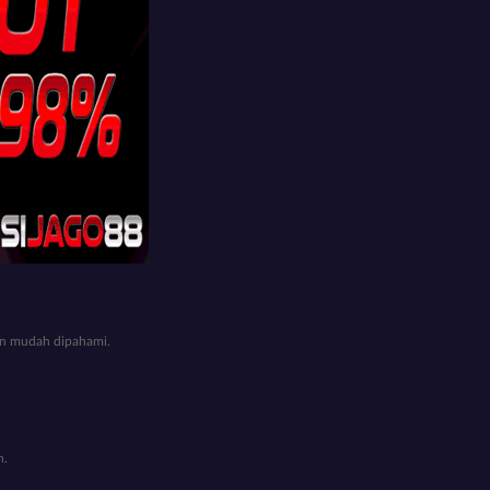
dan mudah dipahami.
h.