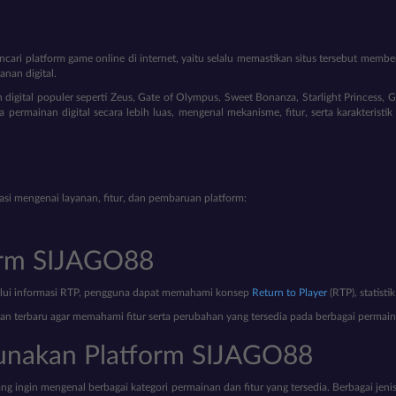
ari platform game online di internet, yaitu selalu memastikan situs tersebut membe
an digital.
igital populer seperti Zeus, Gate of Olympus, Sweet Bonanza, Starlight Princess, Gato
permainan digital secara lebih luas, mengenal mekanisme, fitur, serta karakteristi
i mengenai layanan, fitur, dan pembaruan platform:
form SIJAGO88
elalui informasi RTP, pengguna dapat memahami konsep
Return to Player
(RTP), statisti
terbaru agar memahami fitur serta perubahan yang tersedia pada berbagai permaina
unakan Platform SIJAGO88
ng ingin mengenal berbagai kategori permainan dan fitur yang tersedia. Berbagai jenis