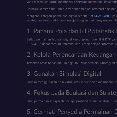
yang disediakan untuk membantu pengguna memahami karakteristik
Berbagai kategori hiburan digital dapat menjadi referensi bagi p
Mengenal kategori permainan digital seperti
Slot SIJAGO88
juga 
waktu, dan kontrol diri dapat menjadi bagian dari penggunaan hib
1. Pahami Pola dan RTP Statistik
Setiap permainan hiburan digital kemungkinan memiliki RTP yan
SIJAGO88
dapat menjadi referensi untuk mempelajari informasi p
2. Kelola Perencanaan Keuanga
Tetapkan batas harian atau mingguan untuk bermain. Strategi ini
3. Gunakan Simulasi Digital
Latihan menggunakan poin virtual atau mode demo membantu peng
4. Fokus pada Edukasi dan Strate
Lihat permainan sebagai alat belajar probabilitas dan analisis,
5. Cermati Penyedia Permainan D