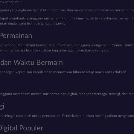
 setiap fitur.
engguna yang ingin mengenal fitur, tampilan, dan mekanisme permainan secara lebih m
dapat membantu pengguna memahami fitur, mekanisme, serta karakteristik permainan 
uran digital yang lebih bertanggung jawab.
 Permainan
g berbeda. Memahami konsep RTP membantu pengguna mengenali informasi statistik d
ermainan secara lebih terstruktur tanpa menggunakan transaksi nyata.
n dan Waktu Bermain
 mencegah keputusan impulsif dan memastikan hiburan tetap aman serta edukatif.
guna memahami mekanisme permainan digital, mencoba berbagai strategi, dan menge
gi
 bukan sebagai cara pasti untuk pencapaian. Pendekatan ini akan meningkatkan penga
igital Populer