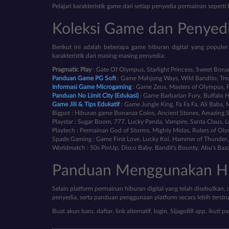
Pelajari karakteristik game dari setiap penyedia permainan sepe
Koleksi Game dan Penyed
Berikut ini adalah beberapa game hiburan digital yang popule
karakteristik dari masing-masing penyedia:
Pragmatic Play
: Gate Of Olympus, Starlight Princess, Sweet Bonan
Panduan Game PG Soft
: Game Mahjong Ways, Wild Bandito, Trea
Informasi Game Microgaming
: Game Zeus, Masters of Olympus, 
Panduan No Limit City (Edukasi)
: Game Barbarian Fury, Buffalo H
Game Jili & Tips Edukatif
: Game Jungle King, Fa Fa Fa, Ali Baba,
Bigpot : Hiburan game Bonanza Coins, Ancient Stones, Amazing Sod
Playstar : Sugar Boom, 777, Lucky Panda, Vampire, Santa Claus, L
Playtech : Permainan God of Storms, Mighty Midas, Rulers of Olym
Spade Gaming : Game First Love, Lucky Koi, Hammer of Thunder, 
Worldmatch : 50s PinUp, Disco Baby, Bandit's Bounty, Abu's Baza
Panduan Menggunakan Hibu
Selain platform permainan hiburan digital yang telah disebutkan, m
penyedia, serta panduan penggunaan platform secara lebih terstru
Buat akun baru, daftar, link alternatif, login, Sijago88 app, ikut