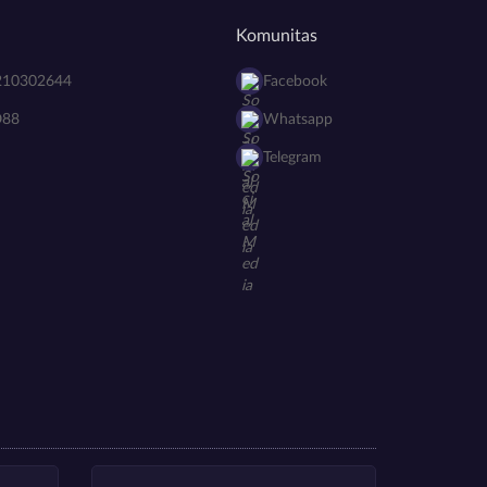
n
Komunitas
210302644
Facebook
O88
Whatsapp
Telegram