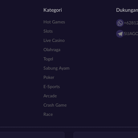
Kategori
Dukunga
Hot Games
+6281
Slots
SIJAG
Live Casino
Olahraga
Togel
Sabung Ayam
Poker
E-Sports
Arcade
Crash Game
Race