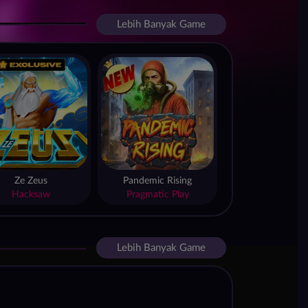
Lebih Banyak Game
Ze Zeus
Pandemic Rising
Hacksaw
Pragmatic Play
Lebih Banyak Game