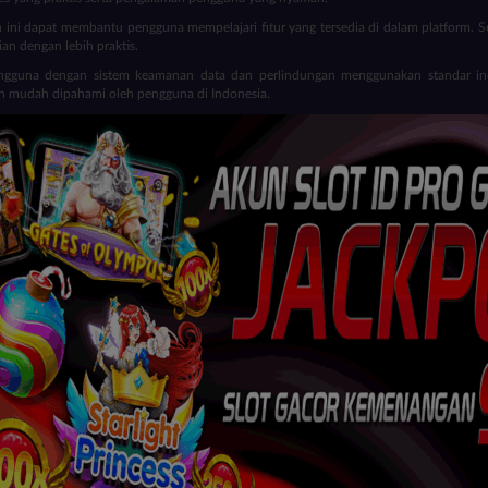
n ini dapat membantu pengguna mempelajari fitur yang tersedia di dalam platform. 
n dengan lebih praktis.
pengguna dengan sistem keamanan data dan perlindungan menggunakan standar in
an mudah dipahami oleh pengguna di Indonesia.