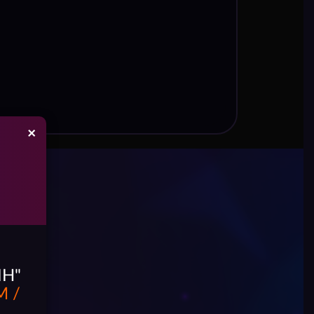
×
DI
IH"
M /