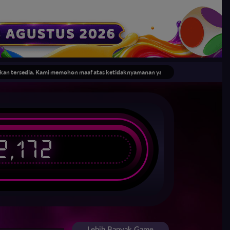
rsedia. Kami memohon maaf atas ketidaknyamanan yang mungkin ditimbulkan.
Peme
2,172
Lebih Banyak Game