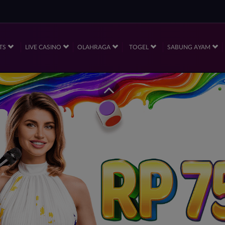
TS
LIVE CASINO
OLAHRAGA
TOGEL
SABUNG AYAM