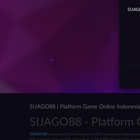
SIJA
SIJAGO88 | Platform Game Online Indonesi
SIJAGO88 - Platform 
SIJAGO88
merupakan platform game online Indonesia yang menyedi
dan navigasi yang mudah digunakan, SIJAGO88 menghadirkan akse