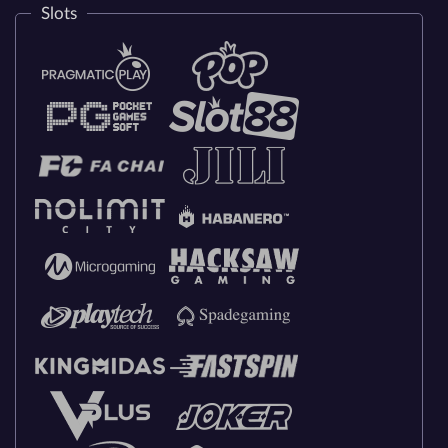
Slots