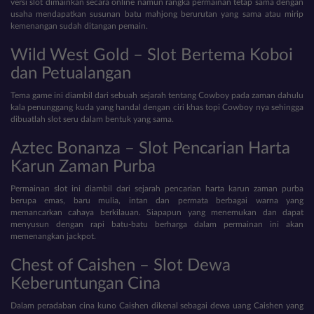
versi slot dimainkan secara online namun rangka permainan tetap sama dengan
usaha mendapatkan susunan batu mahjong berurutan yang sama atau mirip
kemenangan sudah ditangan pemain.
Wild West Gold – Slot Bertema Koboi
dan Petualangan
Tema game ini diambil dari sebuah sejarah tentang Cowboy pada zaman dahulu
kala penunggang kuda yang handal dengan ciri khas topi Cowboy nya sehingga
dibuatlah slot seru dalam bentuk yang sama.
Aztec Bonanza – Slot Pencarian Harta
Karun Zaman Purba
Permainan slot ini diambil dari sejarah pencarian harta karun zaman purba
berupa emas, baru mulia, intan dan permata berbagai warna yang
memancarkan cahaya berkilauan. Siapapun yang menemukan dan dapat
menyusun dengan rapi batu-batu berharga dalam permainan ini akan
memenangkan jackpot.
Chest of Caishen – Slot Dewa
Keberuntungan Cina
Dalam peradaban cina kuno Caishen dikenal sebagai dewa uang Caishen yang