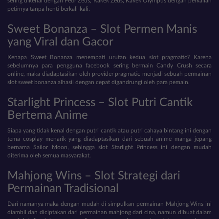
sering dikenal dengan Petir Zeus, Kakek Zeus, Kakek Olympus dengan perkalian
petirnya tanpa henti berkali-kali.
Sweet Bonanza – Slot Permen Manis
yang Viral dan Gacor
Kenapa Sweet Bonanza menempati urutan kedua slot pragmatic? Karena
sebelumnya para pengguna facebook sering bermain Candy Crush secara
online, maka diadaptasikan oleh provider pragmatic menjadi sebuah permainan
slot sweet bonanza alhasil dengan cepat digandrungi oleh para pemain.
Starlight Princess – Slot Putri Cantik
Bertema Anime
Siapa yang tidak kenal dengan putri cantik atau putri cahaya bintang ini dengan
tema cosplay menarik yang diadaptasikan dari sebuah anime manga jepang
bernama Sailor Moon, sehingga slot Starlight Princess ini dengan mudah
diterima oleh semua masyarakat.
Mahjong Wins – Slot Strategi dari
Permainan Tradisional
Dari namanya maka dengan mudah di simpulkan permainan Mahjong Wins ini
diambil dan diciptakan dari permainan mahjong dari cina, namun dibuat dalam