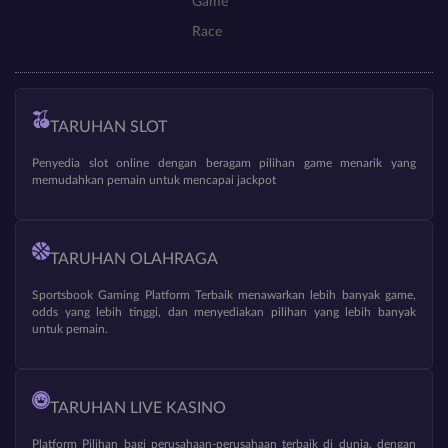
Game
Race
TARUHAN SLOT
Penyedia slot online dengan beragam pilihan game menarik yang
memudahkan pemain untuk mencapai jackpot
TARUHAN OLAHRAGA
Sportsbook Gaming Platform Terbaik menawarkan lebih banyak game,
odds yang lebih tinggi, dan menyediakan pilihan yang lebih banyak
untuk pemain.
TARUHAN LIVE KASINO
Platform Pilihan bagi perusahaan-perusahaan terbaik di dunia, dengan