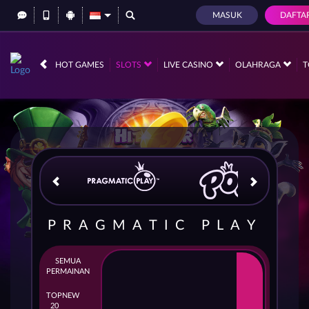
MASUK
DAFTA
IDR
12,665,250,
HOT GAMES
SLOTS
LIVE CASINO
OLAHRAGA
T
PRAGMATIC PLAY
SEMUA
PERMAINAN
TOP
NEW
20