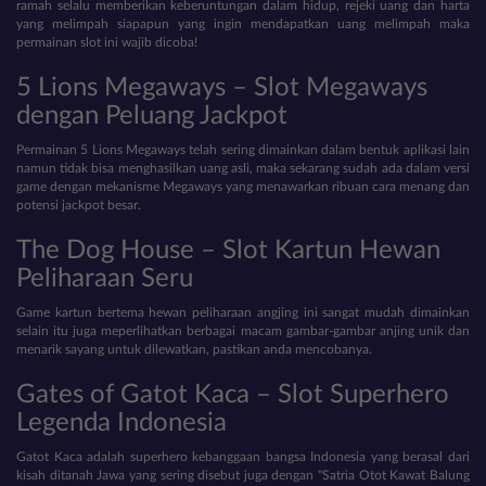
ramah selalu memberikan keberuntungan dalam hidup, rejeki uang dan harta
yang melimpah siapapun yang ingin mendapatkan uang melimpah maka
permainan slot ini wajib dicoba!
5 Lions Megaways – Slot Megaways
dengan Peluang Jackpot
Permainan 5 Lions Megaways telah sering dimainkan dalam bentuk aplikasi lain
namun tidak bisa menghasilkan uang asli, maka sekarang sudah ada dalam versi
game dengan mekanisme Megaways yang menawarkan ribuan cara menang dan
potensi jackpot besar.
The Dog House – Slot Kartun Hewan
Peliharaan Seru
Game kartun bertema hewan peliharaan angjing ini sangat mudah dimainkan
selain itu juga meperlihatkan berbagai macam gambar-gambar anjing unik dan
menarik sayang untuk dilewatkan, pastikan anda mencobanya.
Gates of Gatot Kaca – Slot Superhero
Legenda Indonesia
Gatot Kaca adalah superhero kebanggaan bangsa Indonesia yang berasal dari
kisah ditanah Jawa yang sering disebut juga dengan "Satria Otot Kawat Balung