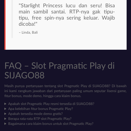
"
Starlight Princess
lucu dan seru! Bisa
main sambil santai. RTP-nya gak tipu-
tipu, free spin-nya sering keluar. Wajib
dicoba!"
– Linda, Bali
FAQ – Slot Pragmatic Play di
SIJAGO88
Masih punya pertanyaan tentang slot Pragmatic Play di SIJAGO88? Di bawah
ini kami rangkum jawaban dari pertanyaan paling umum seputar lisensi game,
fitur bonus, mode demo, hingga cara klaim bonus.
Apakah slot Pragmatic Play resmi tersedia di SIJAGO88?
Apa kelebihan fitur bonus Pragmatic Play?
Apakah tersedia mode demo gratis?
Berapa rata‑rata RTP slot Pragmatic Play?
Bagaimana cara klaim bonus untuk slot Pragmatic Play?