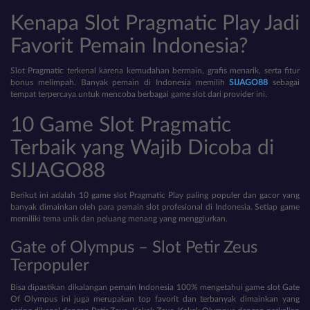
Kenapa Slot Pragmatic Play Jadi
Favorit Pemain Indonesia?
Slot Pragmatic terkenal karena kemudahan bermain, grafis menarik, serta fitur
bonus melimpah. Banyak pemain di Indonesia memilih
SIJAGO88
sebagai
tempat terpercaya untuk mencoba berbagai game slot dari provider ini.
10 Game Slot Pragmatic
Terbaik yang Wajib Dicoba di
SIJAGO88
Berikut ini adalah 10 game slot Pragmatic Play paling populer dan gacor yang
banyak dimainkan oleh para pemain slot profesional di Indonesia. Setiap game
memiliki tema unik dan peluang menang yang menggiurkan.
Gate of Olympus – Slot Petir Zeus
Terpopuler
Bisa dipastikan dikalangan pemain Indonesia 100% mengetahui game slot Gate
Of Olympus ini juga merupakan top favorit dan terbanyak dimainkan yang