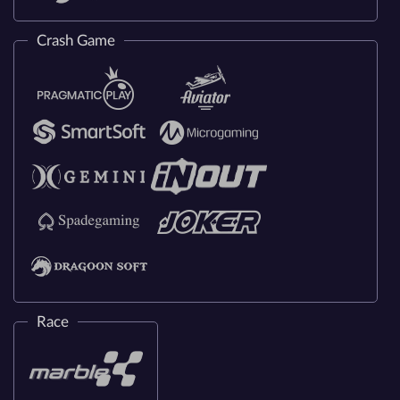
Crash Game
Race