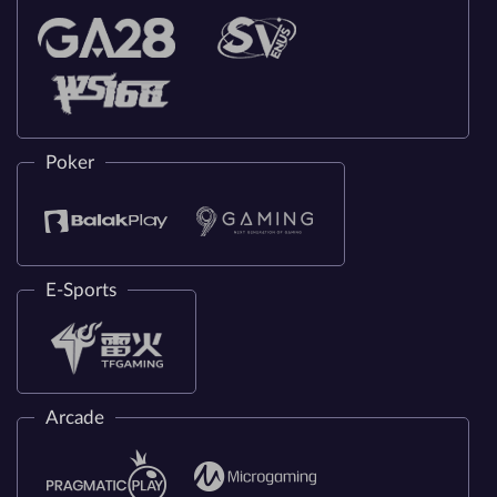
Poker
E-Sports
Arcade