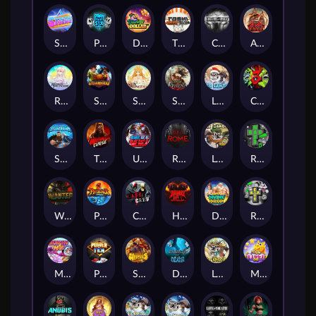
Superstar Sevens
PRAY FOR SIX
Danny Dollar
TOSHI WAYS CLUB
CIRCLE OF LIFE
ARMY OF ARES
RAINBOW PRINCESS
STEAMRUNNERS
SUN PRINCESS
SPEAR OF ATHENA
LE SANTA
CHAOS CREW 3
STORMBORN
THE WILDWOOD CURSE
Ultimate Slot of America
Reign of Rome
Le Bandit
Rad Maxx
Wanted Dead or a Wild
Phoenix
Cash Crew
Hounds Of Hell
Divine Drop
RIP City
Munchy Milo
Power of 10
Strength Of Hercules
Dynasty of Death
Le Digger
Magic Piggy OG