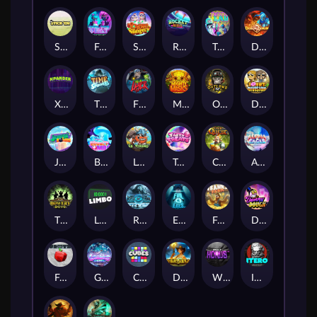
Stick'em
Feel The Beat
Snow Slingers
Rocket Reels
Twisted Lab
Dragon’s Domain
Xpander
Time Spinners
Fire My Laser
Mighty Masks
Outlasw Inc
Donut Division
Joker Bombs
BOUNCY BOMBS
Le Viking
Tasty Treats
Cash Quest
Alpha Eagle
The Bowery Boys
Limbo
Rise of Ymir
Evil Eyes
Frank's Farm
DONNY DOUGH
Frutz
Gronk's Gems
Cubes
Dawn of Kings
Wings of Horus
ITERO