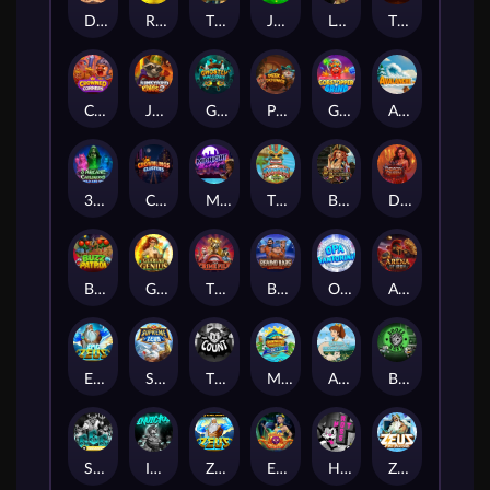
Darkside Prairie: Magical Beast
Raidmark
The Lost Book of Mummy’s Curse
Jumpasaurs
Leatherheads
The Jack & Rose
Crowned Corners
Junkyard Kings 2
Ghostly Hallows
Peek & Pounce
Gobstopper Grind
Avalanche
3 Arcane Cauldrons
Crownlings Clusters
Midnight Mirage
Tikitopia BoosterBelt
Bonnie's Buccaneers
Demon Queen
Buzz Patrol
Gearlab Genius
The Crime File
Behind Bars: Masterplan
Opa Santorini!
Arena of Iron
Epic Ze Zeus
Supreme Zeus
THE COUNT
MARLIN MASTERS: THE BIG HAUL
Aiko and the Wind Spirit
Booze Bash
SixSixSix
Invictus
Ze Zeus
Eye of Medusa
Hot Ross
Zeus Ze Zecond