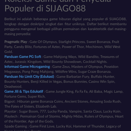
Populer di SIJAGO88
Berikut ini adalah beberapa game hiburan digital yang populer di SIJAGO88,
lengkap dengan deskripsi singkat dan fitur uniknya. Daftar berikut membantu
pengguna mengenal berbagai pilihan permainan dan karakteristik dari masing-
masing penyedia:
Pragmatic Play
: Gate Of Olympus, Starlight Princess, Sweet Bonanza, Fruit
Party, Candy Blitz, Fortunes of Aztec, Power of Thor, Mochimon, Wild West
Gold.
Panduan Game PG Soft
: Game Mahjong Ways, Wild Bandito, Treasures of
Aztec, Jurassic Kingdom, Wild Bounty Showdown, Cocktail Nights.
Informasi Game Microgaming
: Game Zeus, Masters of Olympus, Poseidon
Megaways, Pong Pong Mahjong, Wildfire Wins, Sugar Craze Bonanza.
Panduan No Limit City (Edukasi)
: Game Barbarian Fury, Buffalo Hunter,
Bounty Hunters, Benji Killed in Vegas, Bonus Bunnies, Casino Win Spin,
Deadwood.
Game Jili & Tips Edukatif
: Game Jungle King, Fa Fa Fa, Ali Baba, Magic Lamp,
Fortune Gems, Super Rich.
Bigpot : Hiburan game Bonanza Coins, Ancient Stones, Amazing Soda Rush,
The Fates of Sisters, Elizabeth Lab.
Playstar : Sugar Boom, 777, Lucky Panda, Vampire, Santa Claus, Lucky Koin.
Playtech : Permainan God of Storms, Mighty Midas, Rulers of Olympus, Heart
of the Frontier, Age of the Gods.
Spade Gaming : Game First Love, Lucky Koi, Hammer of Thunder, Legacy of