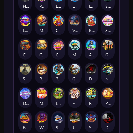
Hand of Anubis
Rise of Fortuna
LE FOOTBALL FAN
LE HOOLIGAN
Life and Death
Shadow Treasure
Lucky Multifruit
Merlin's Mania
Chicken Man
Valhalla: Wild Winter
Blaze Buddies
Sticky Candyland
Crystal Robot
Coop Clash
Chocolate Rocket
Marlin Masters Atlantis
Aliens Among Us
Grug Make Fire
Sand and Ashes
Red Rascal™
3 Cursed Chests™
Great Game Rockies
Death Becomes You
Nitro Nights
Dandy Diamonds
Max Win Machine
Le Prechaun
Fred's Food Truck
Keep 'em
Piggy Cluster Hunt
Barrel Bonanza
Wild Dojo Strike
Space Zoo
Junkyard Kings
Shadow Strike
Dark Spiral