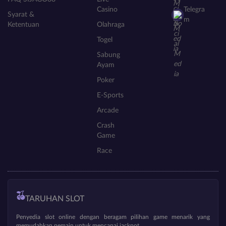
Casino
Telegra
Syarat &
m
Ketentuan
Olahraga
Togel
Sabung
Ayam
Poker
E-Sports
Arcade
Crash
Game
Race
TARUHAN SLOT
Penyedia slot online dengan beragam pilihan game menarik yang
memudahkan pemain untuk mencapai jackpot