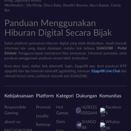
Kong, Legendary Beasts.
Worldmatch : 50s PinUp, Disco Baby, Bandit's Bounty, Abu's Bazaar, Candy
Bar.
Panduan Menggunakan
Hiburan Digital Secara Bijak
Selain platform permainan hiburan digital yang telah disebutkan, masih banyak
informasi lain yang dapat dipelajari melalui link terbaru
SIJAGO88 - Portal
Edukasi
. Pengguna dapat memahami fitur permainan, informasi penyedia, serta
panduan penggunaan platform secara lebih terstruktur.
Buat akun baru, daftar, link alternatif, login, Sijago88 app, ikuti panduan RTP
sijago88 dan tips bermain edukatif jagobetting, bantuan
Sijago88 Live Chat
dan
nikmati bonus serta cashback menarik dari SIJAGO88.
Kebijaksanaan
Platform
Kategori
Dukungan
Komunitas
Responsible
Promosi
Hot
+628121
Faceboo
Gaming
Games
0302644
k
Loyalty
about-us
Slots
SIJAGO
Whatsa
Referral
88
pp
FAQ SIJAGO88
Live