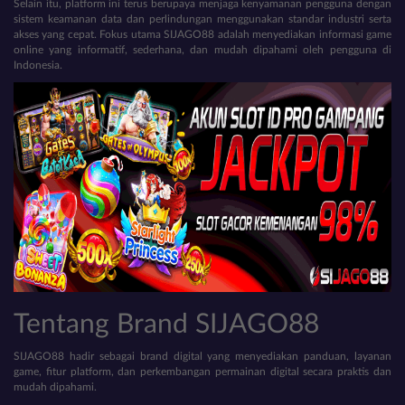
Selain itu, platform ini terus berupaya menjaga kenyamanan pengguna dengan
sistem keamanan data dan perlindungan menggunakan standar industri serta
akses yang cepat. Fokus utama SIJAGO88 adalah menyediakan informasi game
online yang informatif, sederhana, dan mudah dipahami oleh pengguna di
Indonesia.
Tentang Brand SIJAGO88
SIJAGO88 hadir sebagai brand digital yang menyediakan panduan, layanan
game, fitur platform, dan perkembangan permainan digital secara praktis dan
mudah dipahami.