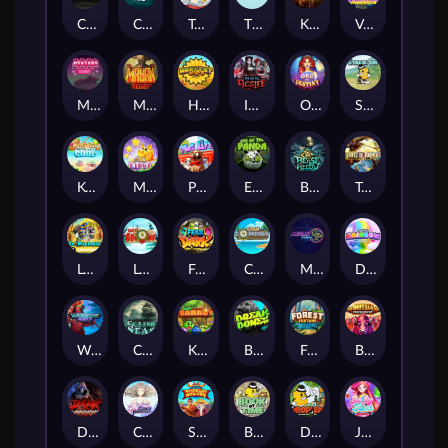
Chaos Crew
Cubes 2
Tai The Toad
The Respinners
Klowns
Vending Machine
Mystery Motel
Mayan Stackways
Harvest Wilds
Immortal Desire
Orb of Destiny
Stack'em
Keep 'em Cool
Magic Piggy
Pug Life
Eye of the Panda
Beast Below
Temple of Torment
Le Pharaoh
Let It Snow
Fear the Dark
Cash Compass
Miami Multiplier
Double Rainbow
Warrior Ways
Cursed Seas
King Carrot
Break Bones
Forest Fortune
Buffalo Stack'n'Sync
Dark Summoning
Cloud Princess
Shaolin Master
Book of Time
Drop'em
Jelly Slice