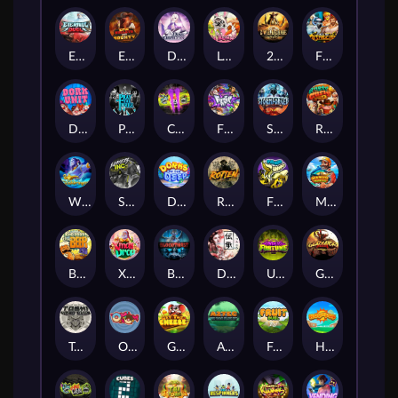
Eternal Duel
EPIC BULLETS & BOUNTY
Dusk Princess
Le Bunny
2 Wild 2 Die
Fist Of Destruction
Dork Unit
Pray for Three
Chaos Crew 2
Fighter Pit
Stormforged
Rusty & Curly
Wishbringer
Slayers Inc
Dorks of The Deep
Rotten
FRKN Bananas
Marlin Master
Benny The Beer
Xmas Drop
Bloodthirst
Densho
Undead Fortune
Gladiator Legends
Toshi Video Club
OmNom
Get The Cheese
Aztec Twist
Fruit Duel
Hop'n'Pop