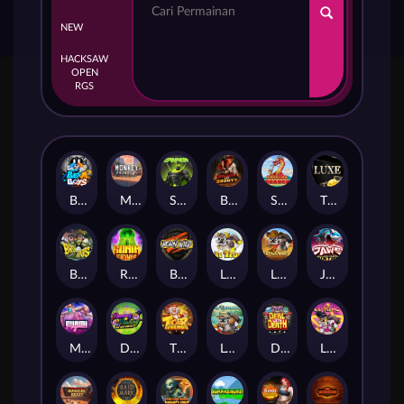
NEW
HACKSAW
OPEN
RGS
Beam Boys
Monkey Frenzy 2: Boss is Here!
Spinman
BULLETS AND BOUNTY
SMOKING DRAGON
The Luxe
BASH BROS
Ronin Stackways
Born Wild
LE ZEUS
LE COWBOY
JAWS OF JUSTICE
MIAMI MAYHEM
DONNY AND DANNY
TIGER LEGENDS
Le Fisherman
DEAL WITH DEATH
LE KING